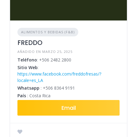
ALIMENTOS Y BEBIDAS (F&B)
FREDDO
AÑADIDO EN MARZO 25, 2025
Teléfono
:
+506 2482 2800
Sitio Web
:
https://www.facebook.com/freddofresas/?
locale=es_LA
Whatsapp
:
+506 8364 9191
País
: Costa Rica
Email