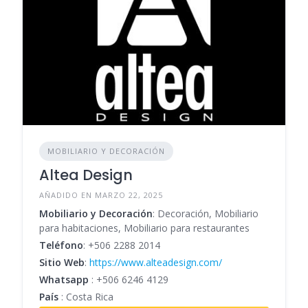
MOBILIARIO Y DECORACIÓN
Altea Design
AÑADIDO EN MARZO 22, 2025
Mobiliario y Decoración
: Decoración, Mobiliario
para habitaciones, Mobiliario para restaurantes
Teléfono
:
+506 2288 2014
Sitio Web
:
https://www.alteadesign.com/
Whatsapp
:
+506 6246 4129
País
: Costa Rica