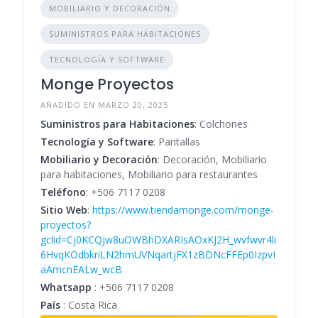
MOBILIARIO Y DECORACIÓN
SUMINISTROS PARA HABITACIONES
TECNOLOGÍA Y SOFTWARE
Monge Proyectos
AÑADIDO EN MARZO 20, 2025
Suministros para Habitaciones
: Colchones
Tecnología y Software
: Pantallas
Mobiliario y Decoración
: Decoración, Mobiliario
para habitaciones, Mobiliario para restaurantes
Teléfono
:
+506 7117 0208
Sitio Web
:
https://www.tiendamonge.com/monge-
proyectos?
gclid=Cj0KCQjw8uOWBhDXARIsAOxKJ2H_wvfwvr4li
6HvqKOdbkriLN2hmUVNqartjFX1zBDNcFFEp0IzpvI
aAmcnEALw_wcB
Whatsapp
:
+506 7117 0208
País
: Costa Rica